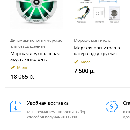
Динамики колонки морские
Морские магнитолы
влагозащищенные
Морская магнитола в
Морская двухполосная
катер лодку круглая
акустика колонки
Bluetooth AKAMATE MS-
Мало
INFINITY 622MLW
10RV
Мало
7 500 р.
18 065 р.
Удобная доставка
Сп
Мы предлагаем широкий выбор
6 с
способов получения заказа
удо