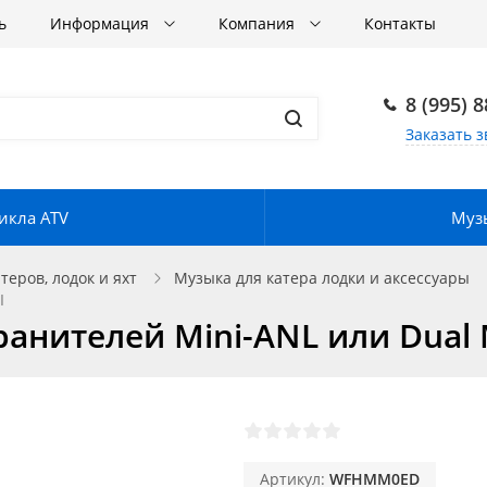
ь
Информация
Компания
Контакты
8 (995) 
Заказать з
икла ATV
Музы
еров, лодок и яхт
Музыка для катера лодки и аксессуары
I
анителей Mini-ANL или Dual
Артикул:
WFHMM0ED