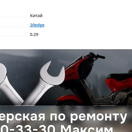
Китай
20edge
0.29