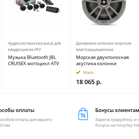
Аудиосистема (музыка) для
Динамики колонки морские
квадроцикла ATV
влагозащищенные
Музыка Bluetooth JBL
Морская двухполосная
CRUISEX мотоцикл ATV
акустика колонки
квадроцикл
INFINITY 622MLT
Мало
18 065 р.
особы оплаты
Бонусы клиента
пособов оплаты для вашего
Зарегистрируйтесь и 
бства
бонусы на покупку то