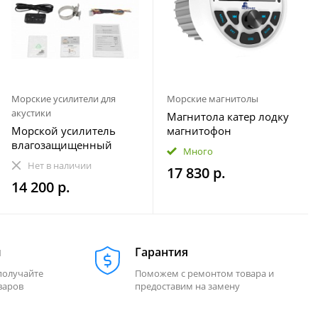
Морские усилители для
Морские магнитолы
акустики
Магнитола катер лодку
Морской усилитель
магнитофон
влагозащищенный
влагозащищенная
Много
Velex VX-502
МОРЕМАН XFa-НЕ820
Нет в наличии
17 830 р.
14 200 р.
м
Гарантия
получайте
Поможем с ремонтом товара и
варов
предоставим на замену