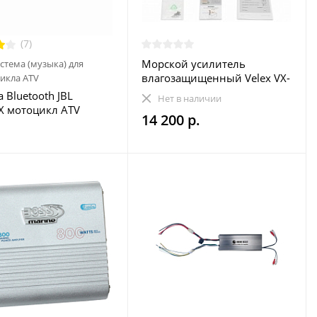
(7)
Морской усилитель
стема (музыка) для
влагозащищенный Velex VX-
икла ATV
502
 Bluetooth JBL
Нет в наличии
X мотоцикл ATV
14 200 р.
оцикл