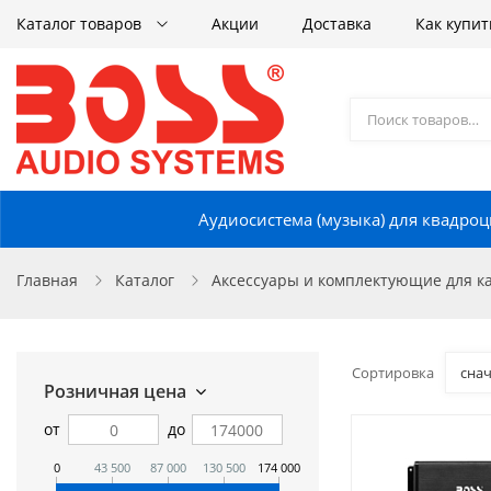
Каталог товаров
Акции
Доставка
Как купит
Аудиосистема (музыка) для квадроц
Главная
Каталог
Аксессуары и комплектующие для кат
Сортировка
сна
Розничная цена
от
до
0
43 500
87 000
130 500
174 000