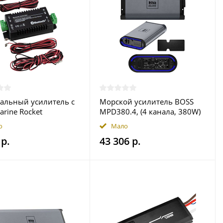
нальный усилитель с
Морской усилитель BOSS
arine Rocket
MPD380.4, (4 канала, 380W)
о
Мало
 р.
43 306 р.