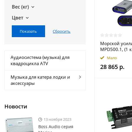
Вес (кг)
Цвет
Морской усил
MPD500.1, (1 
Аудиосистема (музыка) для
Мало
квадроцикла ATV
28 865 р.
Музыка для катера лодки и
аксессуары
Новости
13 ноября 2023
Boss Audio серия