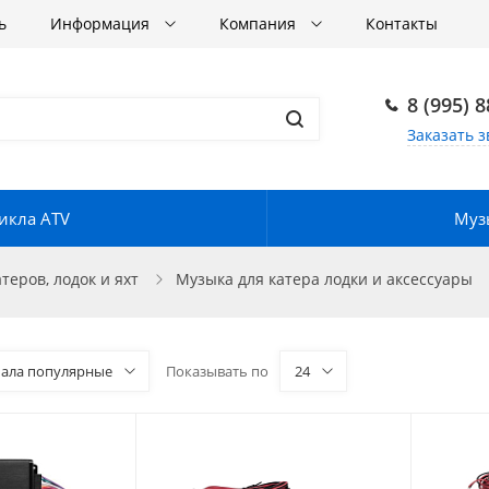
ь
Информация
Компания
Контакты
8 (995) 
Заказать з
икла ATV
Музы
еров, лодок и яхт
Музыка для катера лодки и аксессуары
чала популярные
Показывать по
24