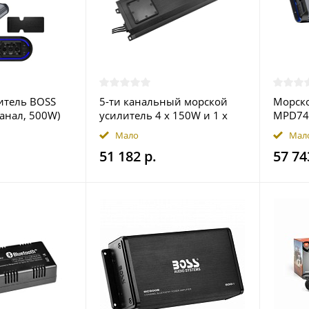
итель BOSS
5-ти канальный морской
Морско
канал, 500W)
усилитель 4 x 150W и 1 x
MPD740
600W NXL-X1200.5D, DS18
Мало
Мал
51 182 р.
57 74