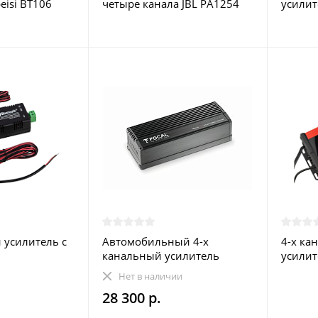
eisi BT106
четыре канала JBL PA1254
усилит
Rocket
 усилитель с
Автомобильный 4-х
4-х ка
канальный усилитель
усилит
FOCAL IMPULSE 4.320
DS18
Нет в наличии
28 300 р.