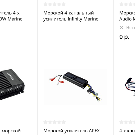
тель 4-х
Морской 4-канальный
Морско
0W Marine
усилитель Infinity Marine
Audio 
M704A
Нет 
0 р.
й морской
Морской усилитель APEX
4-х ка