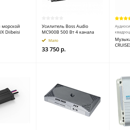
й морской
Усилитель Boss Audio
Аудиоси
X Diibeisi
MC900B 500 Вт 4 канала
квадроц
Bluetooth
Музыка
Мало
CRUISE
33 750 р.
квадр