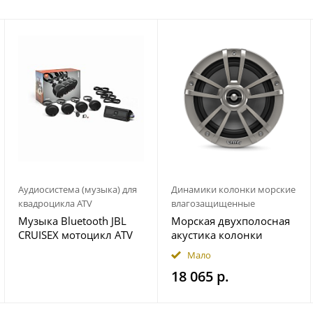
Аудиосистема (музыка) для
Динамики колонки морские
квадроцикла ATV
влагозащищенные
Музыка Bluetooth JBL
Морская двухполосная
CRUISEX мотоцикл ATV
акустика колонки
квадроцикл
INFINITY 622MLT
Мало
18 065 р.