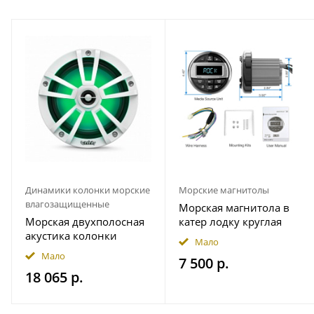
Динамики колонки морские
Морские магнитолы
влагозащищенные
Морская магнитола в
Морская двухполосная
катер лодку круглая
акустика колонки
Bluetooth AKAMATE MS-
Мало
INFINITY 622MLW
10RV
Мало
7 500 р.
18 065 р.