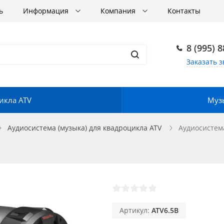
ь
Информация
Компания
Контакты
8 (995) 
Заказать з
икла ATV
Музы
Аудиосистема (музыка) для квадроцикла ATV
Аудиосистем
Артикул:
ATV6.5B