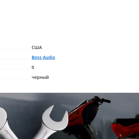
США
Boss Audio
0
черный