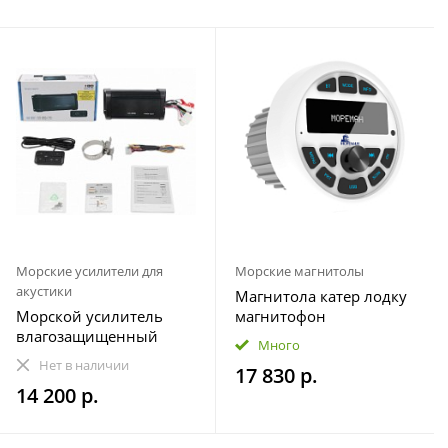
Морские усилители для
Морские магнитолы
акустики
Магнитола катер лодку
Морской усилитель
магнитофон
влагозащищенный
влагозащищенная
Много
Velex VX-502
МОРЕМАН XFa-НЕ820
Нет в наличии
17 830 р.
14 200 р.