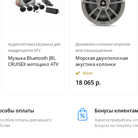
Аудиосистема (музыка) для
Динамики колонки морские
квадроцикла ATV
влагозащищенные
Музыка Bluetooth JBL
Морская двухполосная
CRUISEX мотоцикл ATV
акустика колонки
квадроцикл
INFINITY 622MLT
Мало
18 065 р.
особы оплаты
Бонусы клиента
пособов оплаты для вашего
Зарегистрируйтесь и 
бства
бонусы на покупку то