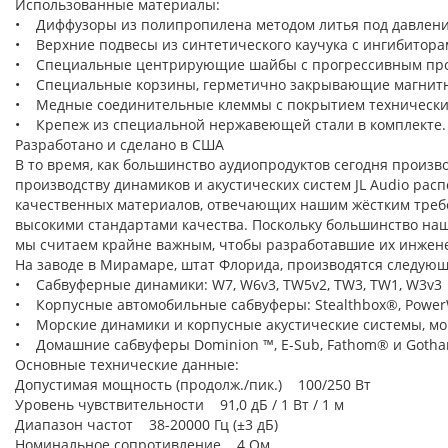
Использованные материалы:
• Диффузоры из полипропилена методом литья под давлени
• Верхние подвесы из синтетического каучука с ингибитора
• Специальные центрирующие шайбы с прогрессивным профи
• Специальные корзины, герметично закрывающие магнитны
• Медные соединительные клеммы с покрытием техническим
• Крепеж из специальной нержавеющей стали в комплекте.
Разработано и сделано в США
В то время, как большинство аудиопродуктов сегодня произв
производству динамиков и акустических систем JL Audio ра
качественных материалов, отвечающих нашим жёстким требов
высокими стандартами качества. Поскольку большинство на
мы считаем крайне важным, чтобы разработавшие их инжене
На заводе в Мирамаре, штат Флорида, производятся следующи
• Сабвуферные динамики: W7, W6v3, TW5v2, TW3, TW1, W3v3
• Корпусные автомобильные сабвуферы: Stealthbox®, Power
• Морские динамики и корпусные акустические системы, м
• Домашние сабвуферы Dominion ™, E-Sub, Fathom® и Goth
Основные технические данные:
Допустимая мощность (продолж./пик.) 100/250 Вт
Уровень чувствительности 91,0 дБ / 1 Вт / 1 м
Диапазон частот 38-20000 Гц (±3 дБ)
Номинальное сопротивление 4 Ом