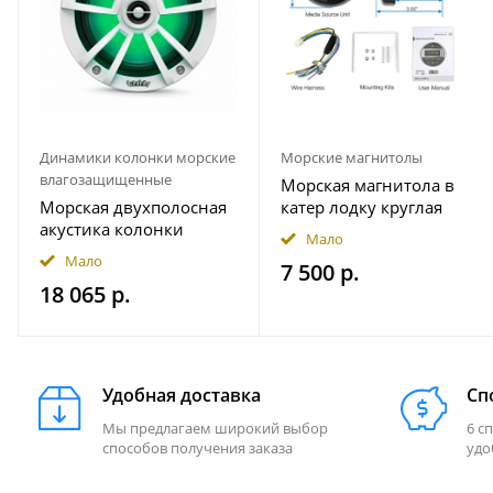
Динамики колонки морские
Морские магнитолы
влагозащищенные
Морская магнитола в
Морская двухполосная
катер лодку круглая
акустика колонки
Bluetooth AKAMATE MS-
Мало
INFINITY 622MLW
10RV
Мало
7 500 р.
18 065 р.
Удобная доставка
Сп
Мы предлагаем широкий выбор
6 с
способов получения заказа
удо