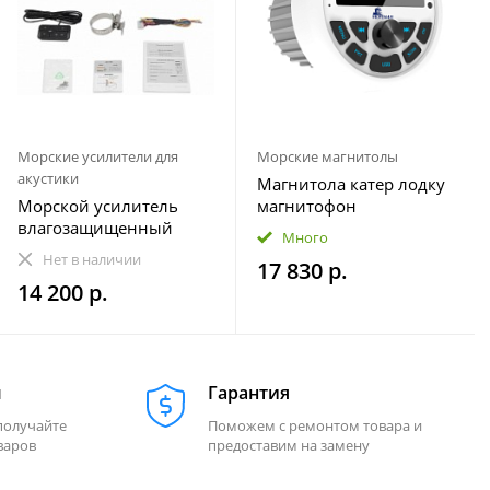
Морские усилители для
Морские магнитолы
акустики
Магнитола катер лодку
Морской усилитель
магнитофон
влагозащищенный
влагозащищенная
Много
Velex VX-502
МОРЕМАН XFa-НЕ820
Нет в наличии
17 830 р.
14 200 р.
м
Гарантия
получайте
Поможем с ремонтом товара и
варов
предоставим на замену