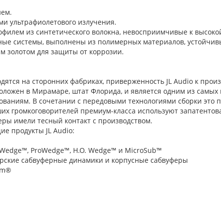
ем.
ми ультрафиолетового излучения.
лем из синтетического волокна, невосприимчивые к высокой
е системы, выполнены из полимерных материалов, устойчивы
 золотом для защиты от коррозии.
одятся на сторонних фабриках, приверженность JL Audio к прои
сположен в Мирамаре, штат Флорида, и является одним из самы
аниям. В сочетании с передовыми технологиями сборки это по
ших громкоговорителей премиум-класса используют запатентов
ры имели тесный контакт с производством.
е продукты JL Audio:
Wedge™, ProWedge™, H.O. Wedge™ и MicroSub™
орские сабвуферные динамики и корпусные сабвуферы
am®