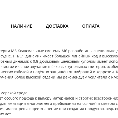
НАЛИЧИЕ
ДОСТАВКА
ОПЛАТА
серии M6.Коаксиальные системы M6 разработаны специально д
м судне. НЧ/СЧ динамик имеет большой линейный ход и высокую
очастотный динамик с 0.8-дюймовым шёлковым куполом имеет ис
е чистое и ясное звучание шёлковых купольных твитеров, особ
ческих кабелей и надёжно защищён от вибраций и коррозии. К
олучения более высокой отдачи мы рекомендуем усилители с RM
 морской среде
т особого подхода к выбору материалов и строгих всесторонни
(для имитации многолетнего пребывания на солнце) и камеры 
ания имеют решающее значение при создания продуктов, ведь о
х лет.