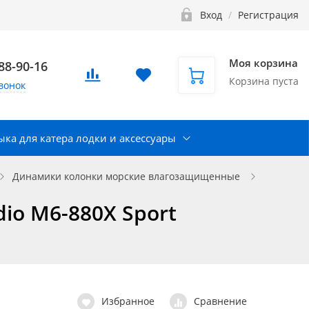
Вход
/
Регистрация
Моя корзина
888-90-16
Корзина пуста
вонок
ка для катера лодки и аксессуары
Динамики колонки морские влагозащищенные
io M6-880X Sport
Избранное
Сравнение