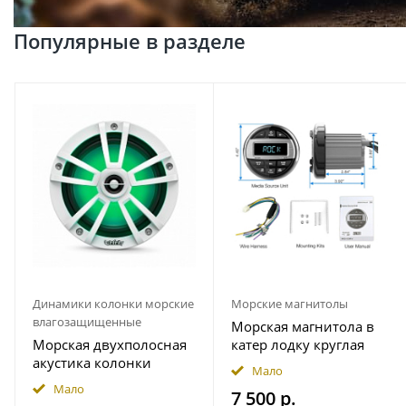
Популярные в разделе
Динамики колонки морские
Морские магнитолы
влагозащищенные
Морская магнитола в
Морская двухполосная
катер лодку круглая
акустика колонки
Bluetooth AKAMATE MS-
Мало
INFINITY 622MLW
10RV
Мало
7 500 р.