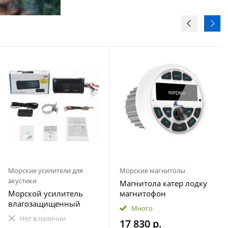
Морские усилители для
Морские магнитолы
акустики
Магнитола катер лодку
Морской усилитель
магнитофон
влагозащищенный
влагозащищенная
Много
Velex VX-502
МОРЕМАН XFa-НЕ820
Нет в наличии
17 830 р.