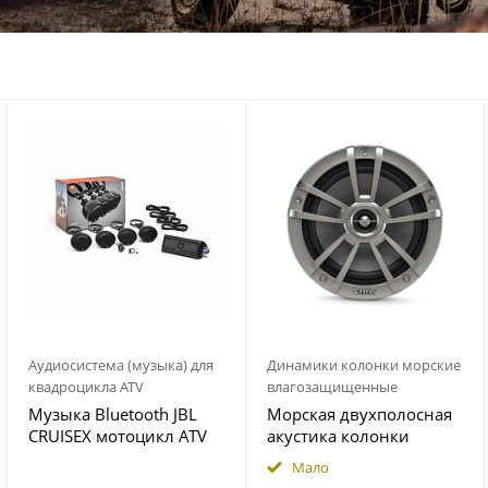
Аудиосистема (музыка) для
Динамики колонки морские
квадроцикла ATV
влагозащищенные
Музыка Bluetooth JBL
Морская двухполосная
CRUISEX мотоцикл ATV
акустика колонки
квадроцикл
INFINITY 622MLT
Мало