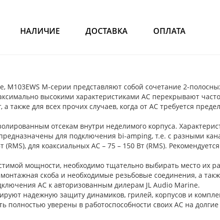
НАЛИЧИЕ
ДОСТАВКА
ОПЛАТА
e, M103EWS M-серии представляют собой сочетание 2-полосных
ксимально высокими характеристиками АС перекрывают частотн
 а также для всех прочих случаев, когда от АС требуется пред
изолированным отсекам внутри неделимого корпуса. Характери
едназначены для подключения bi-amping, т.е. с разными кана
 (RMS), для коаксиальных АС – 75 – 150 Вт (RMS). Рекомендуетс
устимой мощности, необходимо тщательно выбирать место их р
нтажная скоба и необходимые резьбовые соединения, а также 
дключения АС к авторизованным дилерам JL Audio Marine.
руют надежную защиту динамиков, грилей, корпусов и компле
ть полностью уверены в работоспособности своих АС на долгие