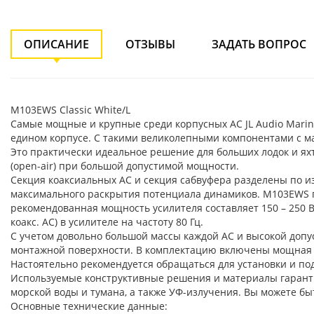
ОПИСАНИЕ
ОТЗЫВЫ
ЗАДАТЬ ВОПРОС
M103EWS Classic White/L
Самые мощные и крупные среди корпусных АС JL Audio Marin
едином корпусе. С такими великолепными компонентами с ма
Это практически идеальное решение для больших лодок и яхт,
(open-air) при большой допустимой мощности.
Секция коаксиальных АС и секция сабвуфера разделены по 
максимального раскрытия потенциала динамиков. M103EWS пр
рекомендованная мощность усилителя составляет 150 – 250 Вт
коакс. АС) в усилителе на частоту 80 Гц.
С учетом довольно большой массы каждой АС и высокой доп
монтажной поверхности. В комплектацию включены мощная мо
Настоятельно рекомендуется обращаться для установки и по
Используемые конструктивные решения и материалы гаранти
морской воды и тумана, а также УФ-излучения. Вы можете бы
Основные технические данные: