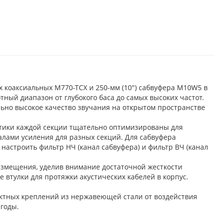
 коаксиальных M770-TCX и 250-мм (10") сабвуфера M10W5 в
ый диапазон от глубокого баса до самых высоких частот.
ельно высокое качество звучания на открытом пространстве
стики каждой секции тщательно оптимизированы для
лами усиления для разных секций. Для сабвуфера
я настроить фильтр НЧ (канал сабвуфера) и фильтр ВЧ (канал
азмещения, уделив внимание достаточной жесткости
втулки для протяжки акустических кабелей в корпус.
ктных креплений из нержавеющей стали от воздействия
 годы.