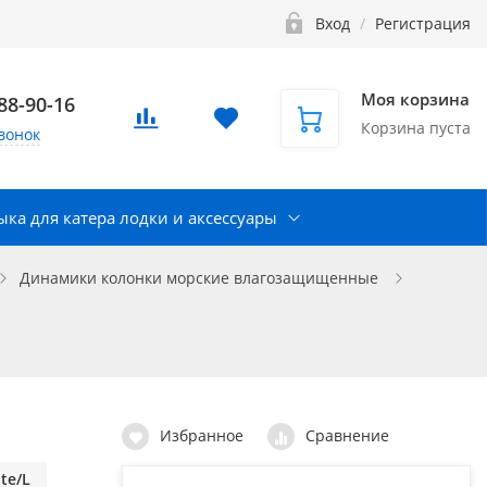
Вход
/
Регистрация
Моя корзина
888-90-16
Корзина пуста
вонок
ка для катера лодки и аксессуары
Динамики колонки морские влагозащищенные
Избранное
Сравнение
te/L