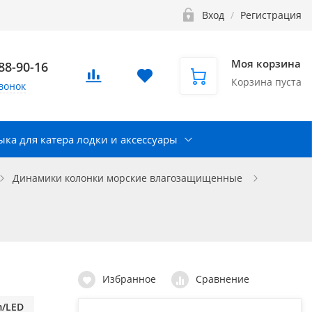
Вход
/
Регистрация
Моя корзина
888-90-16
Корзина пуста
вонок
ка для катера лодки и аксессуары
Динамики колонки морские влагозащищенные
Избранное
Сравнение
m/LED