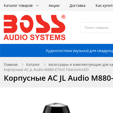
Каталог товаров
Акции
Доставка
Как купит
Аудиосистема (музыка) для квадроц
Главная
Каталог
Аксессуары и комплектующие для кат
Корпусные АС JL Audio M880-ETXv3 Titanium/LED
Корпусные АС JL Audio M880