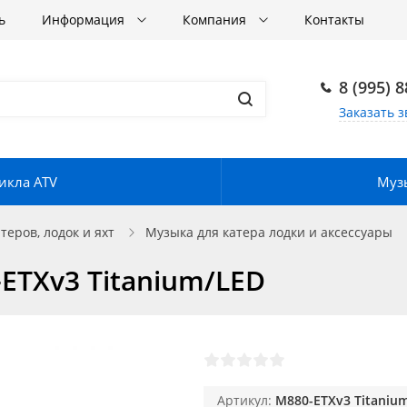
ь
Информация
Компания
Контакты
8 (995) 
Заказать з
икла ATV
Музы
еров, лодок и яхт
Музыка для катера лодки и аксессуары
-ETXv3 Titanium/LED
Артикул:
M880-ETXv3 Titaniu