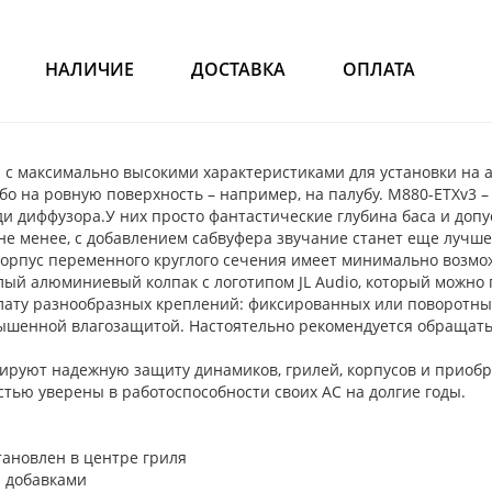
НАЛИЧИЕ
ДОСТАВКА
ОПЛАТА
 с максимально высокими характеристиками для установки на а
ибо на ровную поверхность – например, на палубу. M880-ETXv3 
 диффузора.У них просто фантастические глубина баса и допу
не менее, с добавлением сабвуфера звучание станет еще лучше
орпус переменного круглого сечения имеет минимально возмо
лый алюминиевый колпак с логотипом JL Audio, который можно
лату разнообразных креплений: фиксированных или поворотны
вышенной влагозащитой. Настоятельно рекомендуется обращать
руют надежную защиту динамиков, грилей, корпусов и приобре
стью уверены в работоспособности своих АС на долгие годы.
ановлен в центре гриля
 добавками