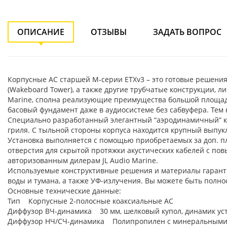
ОПИСАНИЕ
ОТЗЫВЫ
ЗАДАТЬ ВОПРОС
Корпусные АС старшей M-серии ETXv3 – это готовые решения
(Wakeboard Tower), а также другие трубчатые конструкции, л
Marine, сполна реализующие преимущества большой площади
басовый фундамент даже в аудиосистеме без сабвуфера. Тем 
Специально разработанный элегантный “аэродинамичный” к
гриля. С тыльной стороны корпуса находится крупный выпук
Установка выполняется с помощью приобретаемых за доп. п
отверстия для скрытой протяжки акустических кабелей с по
авторизованным дилерам JL Audio Marine.
Используемые конструктивные решения и материалы гаранти
воды и тумана, а также УФ-излучения. Вы можете быть полно
Основные технические данные:
Тип Корпусные 2-полосные коаксиальные АС
Диффузор ВЧ-динамика 30 мм, шелковый купол, динамик уст
Диффузор НЧ/СЧ-динамика Полипропилен с минеральными