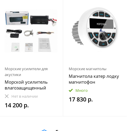
Морские усилители для
Морские магнитолы
акустики
Магнитола катер лодку
Морской усилитель
магнитофон
влагозащищенный
влагозащищенная
Много
Velex VX-502
МОРЕМАН XFa-НЕ820
Нет в наличии
17 830 р.
14 200 р.