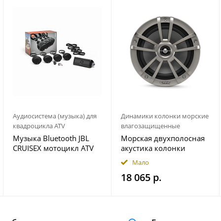
Аудиосистема (музыка) для
Динамики колонки морские
квадроцикла ATV
влагозащищенные
Музыка Bluetooth JBL
Морская двухполосная
CRUISEX мотоцикл ATV
акустика колонки
квадроцикл
INFINITY 622MLT
Мало
18 065 р.