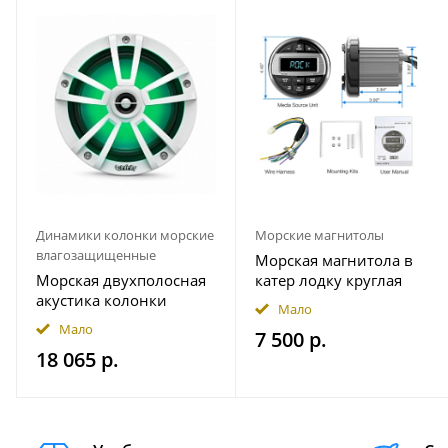
Динамики колонки морские
Морские магнитолы
влагозащищенные
Морская магнитола в
Морская двухполосная
катер лодку круглая
акустика колонки
Bluetooth AKAMATE MS-
Мало
INFINITY 622MLW
10RV
Мало
7 500 р.
18 065 р.