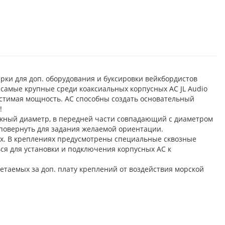
рки для доп. оборудования и буксировки вейкбордистов
– самые крупные среди коаксиальных корпусных АС JL Audio
стимая мощность. АС способны создать основательный
!
жный диаметр, в передней части совпадающий с диаметром
 повернуть для задания желаемой ориентации.
х. В креплениях предусмотрены специальные сквозные
ся для установки и подключения корпусных АС к
таемых за доп. плату креплений от воздействия морской