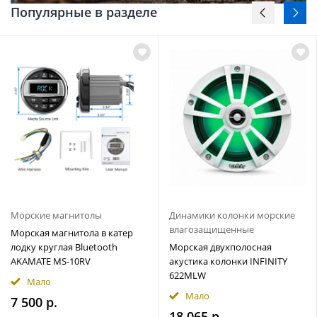
Популярные в разделе
Морские магнитолы
Динамики колонки морские
влагозащищенные
Морская магнитола в катер
лодку круглая Bluetooth
Морская двухполосная
AKAMATE MS-10RV
акустика колонки INFINITY
622MLW
Мало
Мало
7 500 р.
18 065 р.