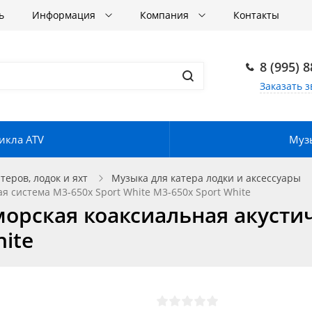
ь
Информация
Компания
Контакты
8 (995) 
Заказать з
икла ATV
Музы
еров, лодок и яхт
Музыка для катера лодки и аксессуары
я система M3-650x Sport White M3-650x Sport White
морская коаксиальная акусти
hite