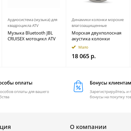
Аудиосистема (музыка) для
Динамики колонки морские
квадроцикла ATV
влагозащищенные
Музыка Bluetooth JBL
Морская двухполосная
CRUISEX мотоцикл ATV
акустика колонки
квадроцикл
INFINITY 622MLT
Мало
18 065 р.
особы оплаты
Бонусы клиента
пособов оплаты для вашего
Зарегистрируйтесь и 
бства
бонусы на покупку то
ция
О компании