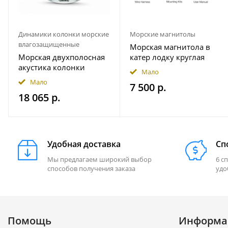
Динамики колонки морские
Морские магнитолы
влагозащищенные
Морская магнитола в
Морская двухполосная
катер лодку круглая
акустика колонки
Bluetooth AKAMATE MS-
Мало
INFINITY 622MLW
10RV
Мало
7 500 р.
18 065 р.
Удобная доставка
Сп
Мы предлагаем широкий выбор
6 с
способов получения заказа
удо
Помощь
Информа