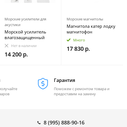
Морские усилители для
Морские магнитолы
акустики
Магнитола катер лодку
Морской усилитель
магнитофон
влагозащищенный
влагозащищенная
Много
Velex VX-502
МОРЕМАН XFa-НЕ820
Нет в наличии
17 830 р.
14 200 р.
м
Гарантия
получайте
Поможем с ремонтом товара и
варов
предоставим на замену
8 (995) 888-90-16