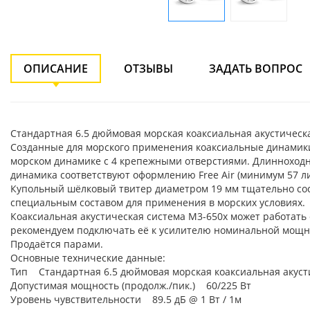
ОПИСАНИЕ
ОТЗЫВЫ
ЗАДАТЬ ВОПРОС
Стандартная 6.5 дюймовая морская коаксиальная акустическая
Созданные для морского применения коаксиальные динамики 
морском динамике с 4 крепежными отверстиями. Длинноходн
динамика соответствуют оформлению Free Air (минимум 57 ли
Купольный шёлковый твитер диаметром 19 мм тщательно сост
специальным составом для применения в морских условиях.
Коаксиальная акустическая система М3-650х может работать 
рекомендуем подключать её к усилителю номинальной мощно
Продаётся парами.
Основные технические данные:
Тип Стандартная 6.5 дюймовая морская коаксиальная акуст
Допустимая мощность (продолж./пик.) 60/225 Вт
Уровень чувствительности 89.5 дБ @ 1 Вт / 1м