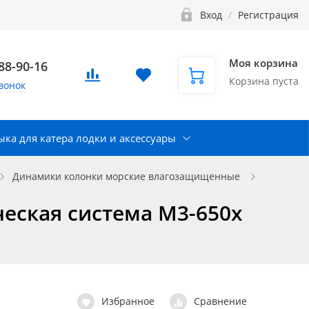
Вход
/
Регистрация
Моя корзина
888-90-16
Корзина пуста
вонок
ка для катера лодки и аксессуары
Динамики колонки морские влагозащищенные
ческая система M3-650x
Избранное
Сравнение