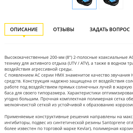
ОПИСАНИЕ
ОТЗЫВЫ
ЗАДАТЬ ВОПРОС
Высококачественные 200-мм (8") 2-полосные коаксиальные А
технику для активного отдыха (UTV / ATV), а также в водном
воздействия агрессивной среды.
С появлением АС серии HMX знаменитое качество звучания H
средств. Конструкция надежно защищена от воздействия соле
работе под воздействием прямых солнечных лучей в жаркую 
баса для своего типоразмера. Характеристики оптимизированы 
угодно большим. Прочная комплектная полимерная сетка об
мелкоячеистой сеткой из устойчивой к образованию корроз
Применяемые конструктивные решения направлены на макси
ингибиторы, подвес из синтетической резины Santoprene о
более известен по торговой марке Kevlar), полимерная кор