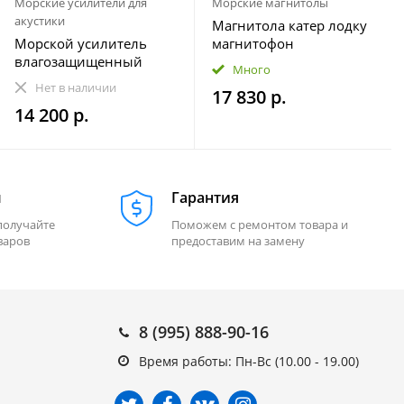
Морские усилители для
Морские магнитолы
акустики
Магнитола катер лодку
Морской усилитель
магнитофон
влагозащищенный
влагозащищенная
Много
Velex VX-502
МОРЕМАН XFa-НЕ820
Нет в наличии
17 830 р.
14 200 р.
м
Гарантия
получайте
Поможем с ремонтом товара и
варов
предоставим на замену
8 (995) 888-90-16
Время работы: Пн-Вс (10.00 - 19.00)