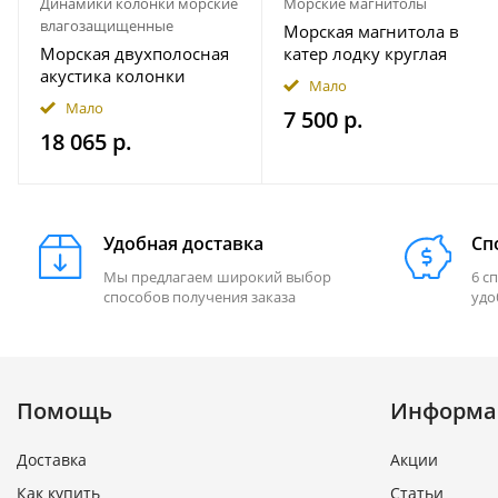
Динамики колонки морские
Морские магнитолы
влагозащищенные
Морская магнитола в
Морская двухполосная
катер лодку круглая
акустика колонки
Bluetooth AKAMATE MS-
Мало
INFINITY 622MLW
10RV
Мало
7 500 р.
18 065 р.
Удобная доставка
Сп
Мы предлагаем широкий выбор
6 с
способов получения заказа
удо
Помощь
Информа
Доставка
Акции
Как купить
Статьи