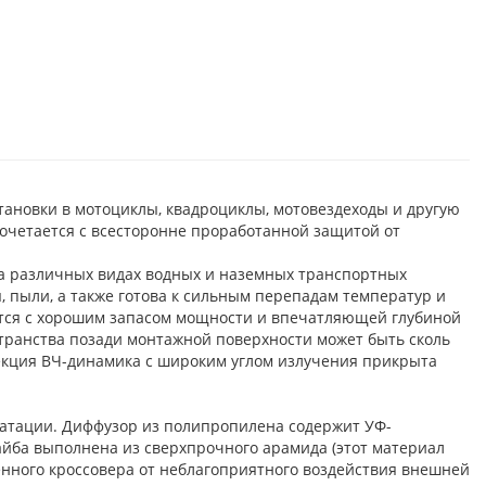
тановки в мотоциклы, квадроциклы, мотовездеходы и другую
 сочетается с всесторонне проработанной защитой от
на различных видах водных и наземных транспортных
, пыли, а также готова к сильным перепадам температур и
ается с хорошим запасом мощности и впечатляющей глубиной
ространства позади монтажной поверхности может быть сколь
екция ВЧ-динамика с широким углом излучения прикрыта
атации. Диффузор из полипропилена содержит УФ-
йба выполнена из сверхпрочного арамида (этот материал
енного кроссовера от неблагоприятного воздействия внешней