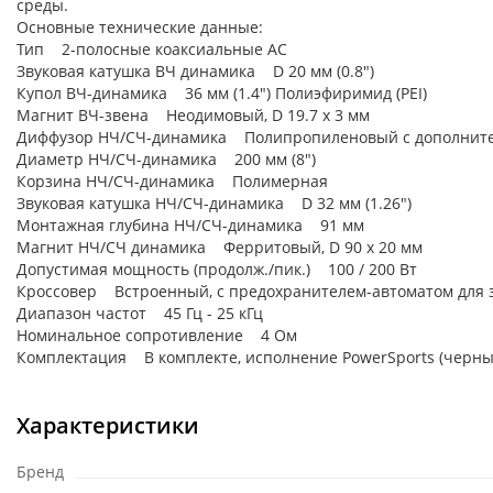
среды.
Основные технические данные:
Тип 2-полосные коаксиальные АС
Звуковая катушка ВЧ динамика D 20 мм (0.8")
Купол ВЧ-динамика 36 мм (1.4") Полиэфиримид (PEI)
Магнит ВЧ-звена Неодимовый, D 19.7 х 3 мм
Диффузор НЧ/СЧ-динамика Полипропиленовый с дополните
Диаметр НЧ/СЧ-динамика 200 мм (8")
Корзина НЧ/СЧ-динамика Полимерная
Звуковая катушка НЧ/СЧ-динамика D 32 мм (1.26")
Монтажная глубина НЧ/СЧ-динамика 91 мм
Магнит НЧ/СЧ динамика Ферритовый, D 90 х 20 мм
Допустимая мощность (продолж./пик.) 100 / 200 Вт
Кроссовер Встроенный, с предохранителем-автоматом для
Диапазон частот 45 Гц - 25 кГц
Номинальное сопротивление 4 Ом
Комплектация В комплекте, исполнение PowerSports (черны
Характеристики
Бренд