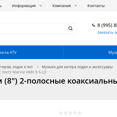
ь
Информация
Компания
Контакты
8 (995) 
Заказать з
икла ATV
Музы
еров, лодок и яхт
Музыка для катера лодки и аксессуары
 Hertz Marine HMX 8 S-LD
(8") 2-полосные коаксиальные