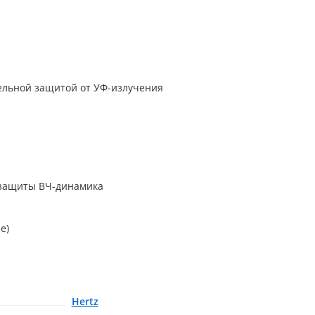
льной защитой от УФ-излучения
 защиты ВЧ-динамика
е)
Hertz