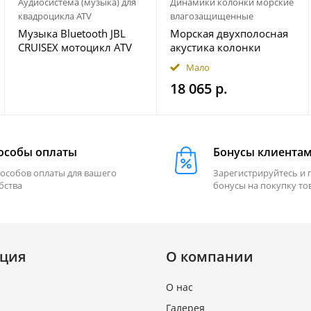
Аудиосистема (музыка) для
Динамики колонки морские
квадроцикла ATV
влагозащищенные
Музыка Bluetooth JBL
Морская двухполосная
CRUISEX мотоцикл ATV
акустика колонки
квадроцикл
INFINITY 622MLT
Мало
18 065 р.
особы оплаты
Бонусы клиента
пособов оплаты для вашего
Зарегистрируйтесь и 
бства
бонусы на покупку то
ция
О компании
О нас
Галерея