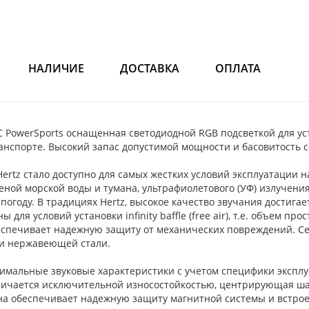
НАЛИЧИЕ
ДОСТАВКА
ОПЛАТА
С PowerSports оснащенная светодиодной RGB подсветкой для ус
 транспорте. Высокий запас допустимой мощности и басовитость
ertz стало доступно для самых жестких условий эксплуатации 
ной морской воды и тумана, ультрафиолетового (УФ) излучения
погоду. В традициях Hertz, высокое качество звучания достиг
для условий установки infinity baffle (free air), т.е. объем п
еспечивает надежную защиту от механических повреждений. С
ии нержавеющей стали.
мальные звуковые характеристики с учетом специфики эксплу
тличается исключительной износостойкостью, центрирующая ша
зина обеспечивает надежную защиту магнитной системы и встро