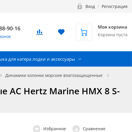
Вход
/
Регистрация
Моя корзина
888-90-16
Корзина пуста
вонок
ка для катера лодки и аксессуары
Динамики колонки морские влагозащищенные
 АС Hertz Marine HMX 8 S-
Избранное
Сравнение