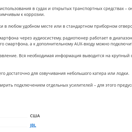
ля использования в судах и открытых транспортных средствах 
иимчивым к коррозии.
ки в любом удобном месте или в стандартном приборном отверс
смартфона через аудиосистему, радиотюнер работает в диапазо
го смартфона, а к дополнительному AUX-входу можно подключит
равление. Вся необходимая информация выводится на крупный с
го достаточно для озвучивания небольшого катера или лодки.
ирить подключением отдельных усилителей – для этого преду
США
JBL