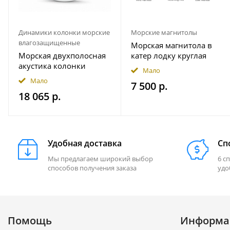
Динамики колонки морские
Морские магнитолы
влагозащищенные
Морская магнитола в
Морская двухполосная
катер лодку круглая
акустика колонки
Bluetooth AKAMATE MS-
Мало
INFINITY 622MLW
10RV
Мало
7 500 р.
18 065 р.
Удобная доставка
Сп
Мы предлагаем широкий выбор
6 с
способов получения заказа
удо
Помощь
Информа