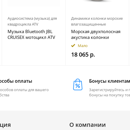
Аудиосистема (музыка) для
Динамики колонки морские
квадроцикла ATV
влагозащищенные
Музыка Bluetooth JBL
Морская двухполосная
CRUISEX мотоцикл ATV
акустика колонки
квадроцикл
INFINITY 622MLT
Мало
18 065 р.
особы оплаты
Бонусы клиента
пособов оплаты для вашего
Зарегистрируйтесь и 
бства
бонусы на покупку то
ция
О компании