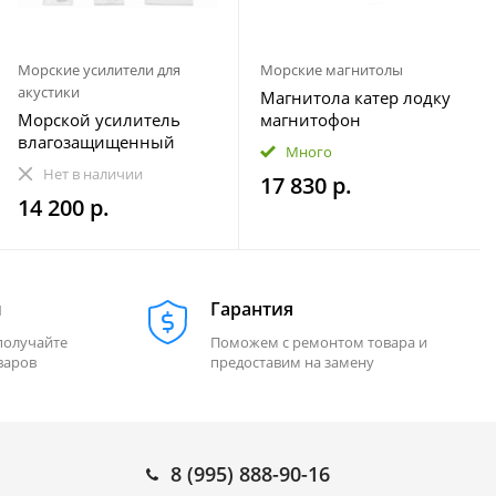
Морские усилители для
Морские магнитолы
акустики
Магнитола катер лодку
Морской усилитель
магнитофон
влагозащищенный
влагозащищенная
Много
Velex VX-502
МОРЕМАН XFa-НЕ820
Нет в наличии
17 830 р.
14 200 р.
м
Гарантия
получайте
Поможем с ремонтом товара и
варов
предоставим на замену
8 (995) 888-90-16