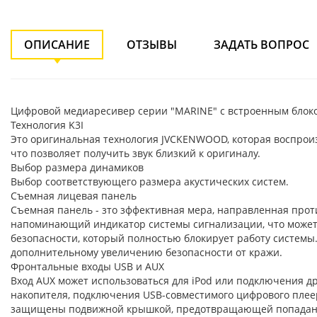
ОПИСАНИЕ
ОТЗЫВЫ
ЗАДАТЬ ВОПРОС
Цифровой медиаресивер серии "MARINE" с встроенным блоко
Технология K3I
Это оригинальная технология JVCKENWOOD, которая воспроиз
что позволяет получить звук близкий к оригиналу.
Выбор размера динамиков
Выбор соответствующего размера акустических систем.
Съемная лицевая панель
Съемная панель - зто зффективная мера, направленная прот
напоминающий индикатор системы сигнализации, что может 
безопасности, который полностью блокирует работу системы.
дополнительному увеличению безопасности от кражи.
Фронтальные входы USB и AUX
Вход AUX может использоваться для iPod или подключения д
накопителя, подключения USB-совместимого цифрового плеер
защищены подвижной крышкой, предотвращающей попадание 