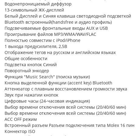
Водонепроницаемый диффузор
13-символьный ЖК-дисплей
Белый Дисплей и Синяя клавиша светодиодной подсветкой
Bluetooth встроенный(handsfree и аудио профиль)
Подсвечиваемые фронтальные входы AUX и USB
Проигрывание файлов MP3/WMA/WAV/FLAC
Полностью совместим с iPod/iPhone
1 выхода предусилителя, 2,5В
Отображение тегов на русском и английском языках
Общие особенности
Подсветка кнопок Синий
Поворотный энкодер
Функция "Music Search" (поиска музыки)
Кнопка выделенной функции (accent key) Bluetooth
Аттенюатор с плавным восстановлением громкости звука
Звук при нажатии кнопок
Цифровые часы (24-часовая индикация)
Выбор времени отключения всей системы (20/40/60 мин)
Выбор времени отключения всей системы (20/40/60 мин)
ACC OFF режим
Встроенный разъем Разъем подключения типа Molex 16 пин
Коннектор ISO