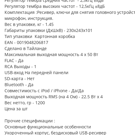
Регулятор тембра средних частот - 2,5кГц ±8дБ
Регулятор тембра высоких частот - 12,5кГц ±8дБ
Комплектация :Ресивер, ключи для снятия головного устройств
микрофон, инструкция.
Вес в упаковке, кг - 1.45
Габариты упаковки (ДхШхВ) - 230x243x101
Тип упаковки Картонная коробка
EAN - 0019048206817
Сделано в Тайланде
Максимальная выходная мощность 4 x 50 Вт
FLAC - Да
RCA Выходы - 1
USB-вход На передней панели
SD-карта - Нет
Bluetooth - Да
Совместимость с iPod / iPhone - Да/Да
Выходная мощность RMS (на 4 Ом) - 22.5 Вт х 4
Вес нетто, гр - 1200
Цена за шт
Прочие спецификации :
Основные функциональные особенности
Укороченный корпус, бездисковый USB-ресивер