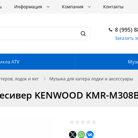
ь
Информация
Компания
Контакты
8 (995) 
Заказать з
икла ATV
Музы
еров, лодок и яхт
Музыка для катера лодки и аксессуары
ресивер KENWOOD KMR-M308