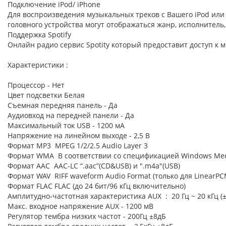
Подключение iPod/ iPhone
Для воспроизведения музыкальных треков с Вашего iPod или
головного устройства могут отображаться жанр, исполнитель,
Поддержка Spotify
Онлайн радио сервис Spotity который предоставит доступ к 
Характеристики :
Процессор - Нет
Цвет подсветки Белая
Cъемная передняя панель - Да
Аудиовход на передней панели - Да
Максимальный ток USB - 1200 мА
Напряжение на линейном выходе - 2,5 В
Формат MP3 MPEG 1/2/2.5 Audio Layer 3
Формат WMA В соответствии со спецификацией Windows Med
Формат AAC AAC-LC “.aac”(CD&USB) и ".m4a"(USB)
Формат WAV RIFF waveform Audio Format (только для LinearPC
Формат FLAC FLAC (до 24 бит/96 кГц включительно)
Амплитудно-частотная характеристика AUX : 20 Гц ~ 20 кГц (±
Макс. входное напряжение AUX - 1200 мВ
Регулятор тембра низких частот - 200Гц ±8дБ