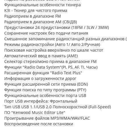
Функциональные особенности тюнера
K3I - Тюнер для чистого приема
Радиоприем в диапазоне FМ
Радиоприем в диапазоне АМ (СВ/ДВ)
Предустановки 24 предустановки (18FM / 3LW / 3MW)
Сохранение настроек без подачи питания
Смешанное запоминание радиостанций разных диапазонов (F
Режимы радионастройки (Авто 1/ Авто 2/Ручная)
Поисковая настройка вверх/вниз по шкале частот
Автоматический ввод в память (АМЕ)
Селектор стерео/моно приема в диапазоне FM
Функции "Radio Data System"(PI, PS, AF, TI, Часы)
Расширенная функция "Radio Text Plus"
Информация о загруженности дорог
Функция расширенной сети приема (EON)
Функция поиска по типу программы (PTY)
Функциональные особенности порта USB
Порт USB интерфейса: Фронтальный
Тип USB USB 1.1/USB 2.0 Полноскоростной (Full-Speed)
ПО "Kenwood Music Editor Lite"
Проигрывание файлов MP3/WMA/WAV/FLAC
Воспроизведение после остановки