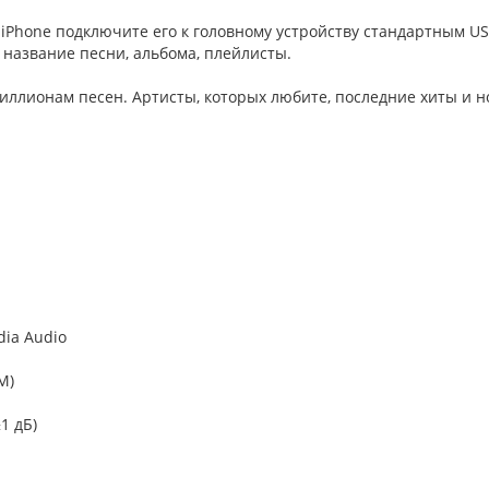
 iPhone подключите его к головному устройству стандартным U
 название песни, альбома, плейлисты.
миллионам песен. Артисты, которых любите, последние хиты и н
ia Audio
M)
1 дБ)