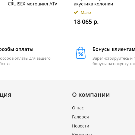
CRUISEX мотоцикл ATV
акустика колонки
квадроцикл
INFINITY 622MLT
Мало
18 065 р.
особы оплаты
Бонусы клиента
пособов оплаты для вашего
Зарегистрируйтесь и 
бства
бонусы на покупку то
ция
О компании
О нас
Галерея
Новости
Контакты