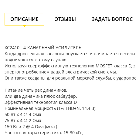
ОПИСАНИЕ
ОТЗЫВЫ
ЗАДАТЬ ВОПРОС
XC2410 - 4-КАНАЛЬНЫЙ УСИЛИТЕЛЬ
Когда дроссельная заслонка опускается и начинается весель
поднимаются к этому случаю.
Используя сверхэффективную технологию MOSFET класса D,
энергопотреблением вашей электрической системы.
Они также созданы для реальной морской службы, с удароп
Питание четырех динамиков,
или два динамика плюс сабвуфер.
Эффективная технология класса D
Номинальная мощность (1% THD+N, 14,4 В):
50 Вт x 4 @ 4 Ома
75 Вт x 4 @ 2 Ома
150 Вт x 2 @ 4 Ома (мост)
Частотная характеристика: 15-30 кГц