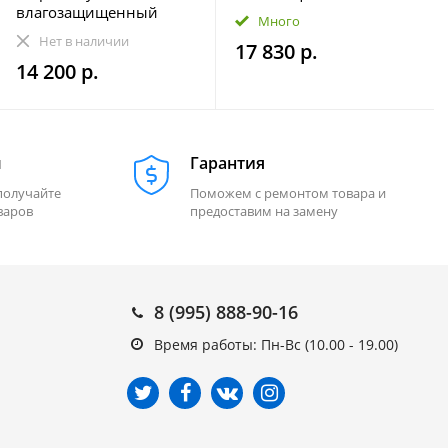
влагозащищенный
влагозащищенная
Много
Velex VX-502
МОРЕМАН XFa-НЕ820
Нет в наличии
17 830 р.
14 200 р.
м
Гарантия
получайте
Поможем с ремонтом товара и
варов
предоставим на замену
8 (995) 888-90-16
Время работы: Пн-Вс (10.00 - 19.00)