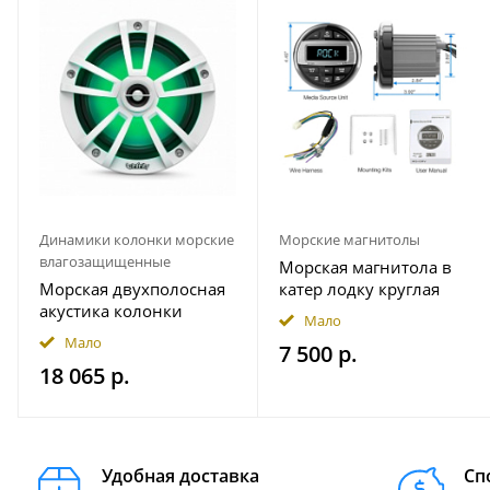
Динамики колонки морские
Морские магнитолы
влагозащищенные
Морская магнитола в
Морская двухполосная
катер лодку круглая
акустика колонки
Bluetooth AKAMATE MS-
Мало
INFINITY 622MLW
10RV
Мало
7 500 р.
18 065 р.
Удобная доставка
Сп