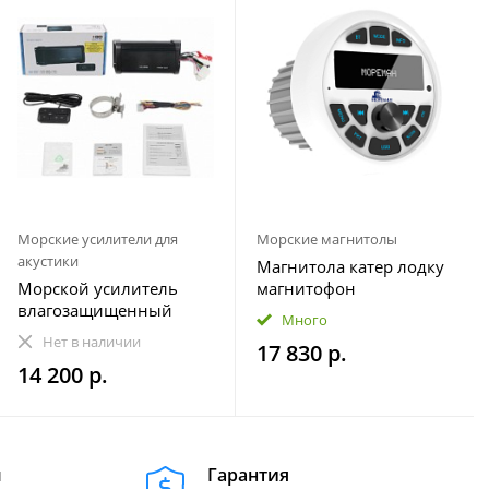
Морские усилители для
Морские магнитолы
акустики
Магнитола катер лодку
Морской усилитель
магнитофон
влагозащищенный
влагозащищенная
Много
Velex VX-502
МОРЕМАН XFa-НЕ820
Нет в наличии
17 830 р.
14 200 р.
м
Гарантия