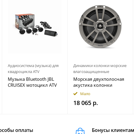
Аудиосистема (музыка) для
Динамики колонки морские
квадроцикла ATV
влагозащищенные
Музыка Bluetooth JBL
Морская двухполосная
CRUISEX мотоцикл ATV
акустика колонки
квадроцикл
INFINITY 622MLT
Мало
18 065 р.
особы оплаты
Бонусы клиента