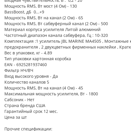
Входная чувствительность, В : 0,2 - 20
Мощность RMS, Вт мост (4 Ом) - 130
BassBoost, дБ 0...+9
Мощность RMS, Вт на канал (2 Ом) - 65
Мощность RMS, Вт сабвуферный канал (2 Ом) - 500
Материал корпуса усилителя Литой алюминий
Частотный диапазон канала сабвуфера, Гц : 10-320
Комплектация :1 усилитель JBL MARINE MA4505 , Монтажные к
предохранителя , 2 двухцветных фирменных наклейки , Кратк
Вес в упаковке, кг - 4.89
Тип упаковки картонная коробка
EAN - 6925281937460
Фильтр НЧ/ВЧ
Вход высокого уровня - Да
Количество каналов 5
Мощность RMS, Вт на канал (4 Ом) - 45
Максимальная мощность усилителя, Вт - 1800
Сабсоник - Нет
Страна бренда США
Гарантийный срок 12 мес.
Цена за шт
Прочие спецификации: