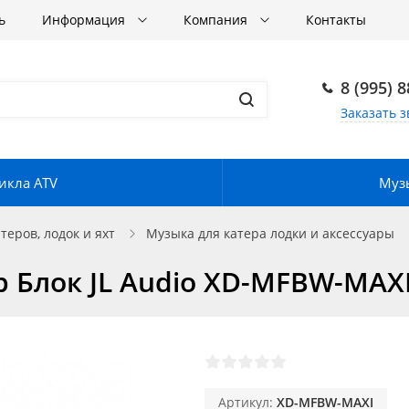
ь
Информация
Компания
Контакты
8 (995) 
Заказать з
икла ATV
Музы
еров, лодок и яхт
Музыка для катера лодки и аксессуары
 Блок JL Audio XD-MFBW-MAX
Артикул:
XD-MFBW-MAXI