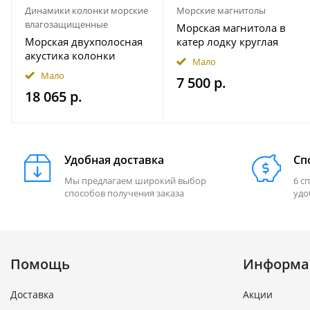
Динамики колонки морские
Морские магнитолы
влагозащищенные
Морская магнитола в
Морская двухполосная
катер лодку круглая
акустика колонки
Bluetooth AKAMATE MS-
Мало
INFINITY 622MLW
10RV
Мало
7 500 р.
18 065 р.
Удобная доставка
Сп
Мы предлагаем широкий выбор
6 с
способов получения заказа
удо
Помощь
Информа
Доставка
Акции