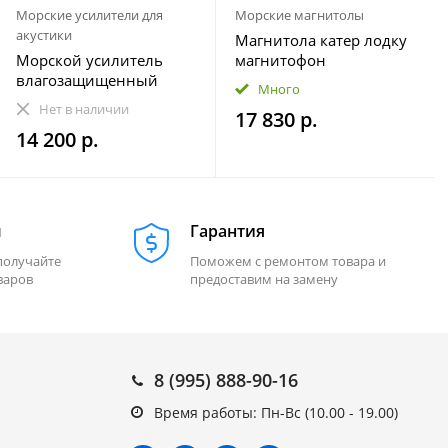
Морские усилители для
Морские магнитолы
акустики
Магнитола катер лодку
Морской усилитель
магнитофон
влагозащищенный
влагозащищенная
Много
Velex VX-502
МОРЕМАН XFa-НЕ820
Нет в наличии
17 830 р.
14 200 р.
м
Гарантия
получайте
Поможем с ремонтом товара и
варов
предоставим на замену
8 (995) 888-90-16
Время работы: Пн-Вс (10.00 - 19.00)