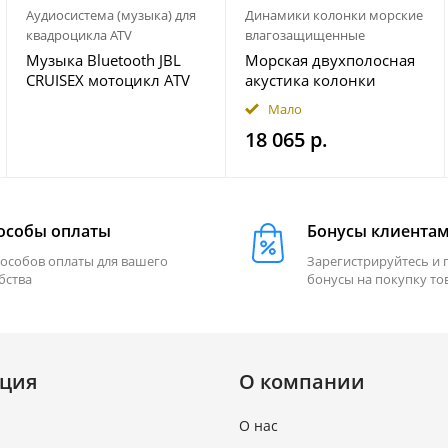
Аудиосистема (музыка) для
Динамики колонки морские
квадроцикла ATV
влагозащищенные
Музыка Bluetooth JBL
Морская двухполосная
CRUISEX мотоцикл ATV
акустика колонки
квадроцикл
INFINITY 622MLT
Мало
18 065 р.
особы оплаты
Бонусы клиента
пособов оплаты для вашего
Зарегистрируйтесь и 
бства
бонусы на покупку то
ция
О компании
О нас