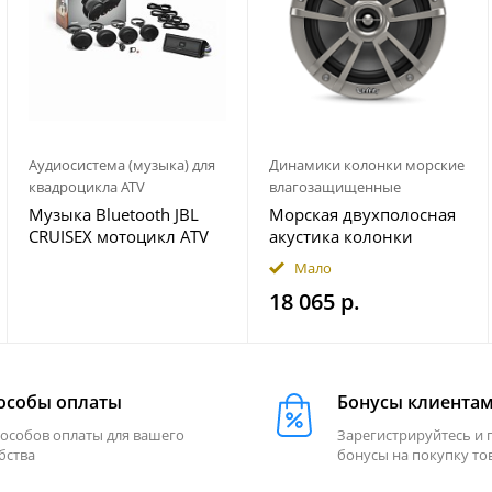
Аудиосистема (музыка) для
Динамики колонки морские
квадроцикла ATV
влагозащищенные
Музыка Bluetooth JBL
Морская двухполосная
CRUISEX мотоцикл ATV
акустика колонки
квадроцикл
INFINITY 622MLT
Мало
18 065 р.
особы оплаты
Бонусы клиента
пособов оплаты для вашего
Зарегистрируйтесь и 
бства
бонусы на покупку то