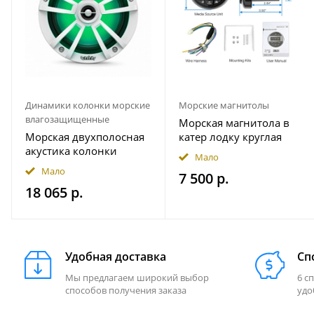
Динамики колонки морские
Морские магнитолы
влагозащищенные
Морская магнитола в
Морская двухполосная
катер лодку круглая
акустика колонки
Bluetooth AKAMATE MS-
Мало
INFINITY 622MLW
10RV
Мало
7 500 р.
18 065 р.
Удобная доставка
Сп
Мы предлагаем широкий выбор
6 с
способов получения заказа
удо