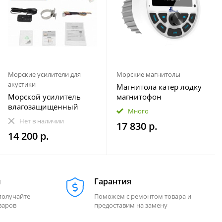
Морские усилители для
Морские магнитолы
акустики
Магнитола катер лодку
Морской усилитель
магнитофон
влагозащищенный
влагозащищенная
Много
Velex VX-502
МОРЕМАН XFa-НЕ820
Нет в наличии
17 830 р.
14 200 р.
м
Гарантия
получайте
Поможем с ремонтом товара и
варов
предоставим на замену