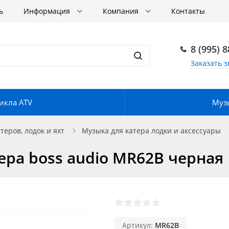
ь
Информация
Компания
Контакты
8 (995) 
Заказать з
икла ATV
Музы
еров, лодок и яхт
Музыка для катера лодки и аксессуары
ера boss audio MR62B черная
Артикул:
MR62B