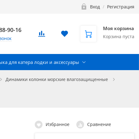
Вход
/
Регистрация
Моя корзина
888-90-16
Корзина пуста
вонок
ка для катера лодки и аксессуары
Динамики колонки морские влагозащищенные
Избранное
Сравнение