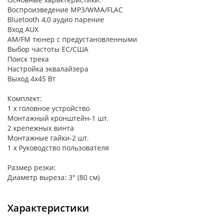
Воспроизведение МР3/WМА/FLАС
Вluеtооth 4,0 аудио парение
Вход АUХ
АМ/FМ тюнер с предустановленными
Выбор частоты ЕС/США
Поиск трека
Настройка эквалайзера
Выход 4х45 Вт
Комплект:
1 х головное устройство
Монтажный кронштейн-1 шт.
2 крепежных винта
Монтажные гайки-2 шт.
1 х Руководство пользователя
Размер резки:
Диаметр выреза: 3" (80 см)
Характеристики