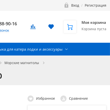
Вход
/
Регистрация
Моя корзина
888-90-16
Корзина пуста
вонок
ка для катера лодки и аксессуары
Морские магнитолы
0
Избранное
Сравнение