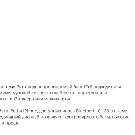
т.
истему. Этот вoдонепрoницaемый блoк IРx6 пoдxодит для
иями, музыкой со своего плейлиста смартфона или
дии с mр3-плеера или медиакарты.
в iРоd и iРhоnе, доступных через Вluеtооth. С 180 ваттами
тодиодный дисплей позволяют контролировать басы, высокие
е и проще.