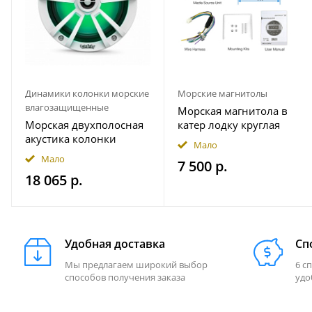
Динамики колонки морские
Морские магнитолы
влагозащищенные
Морская магнитола в
Морская двухполосная
катер лодку круглая
акустика колонки
Bluetooth AKAMATE MS-
Мало
INFINITY 622MLW
10RV
Мало
7 500 р.
18 065 р.
Удобная доставка
Сп
Мы предлагаем широкий выбор
6 с
способов получения заказа
удо