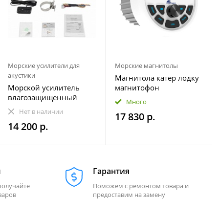
Морские усилители для
Морские магнитолы
акустики
Магнитола катер лодку
Морской усилитель
магнитофон
влагозащищенный
влагозащищенная
Много
Velex VX-502
МОРЕМАН XFa-НЕ820
Нет в наличии
17 830 р.
14 200 р.
м
Гарантия
получайте
Поможем с ремонтом товара и
варов
предоставим на замену