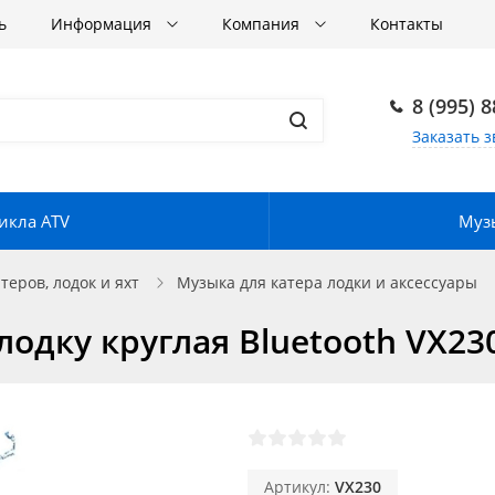
ь
Информация
Компания
Контакты
8 (995) 
Заказать з
икла ATV
Музы
еров, лодок и яхт
Музыка для катера лодки и аксессуары
лодку круглая Bluetooth VX23
Артикул:
VX230