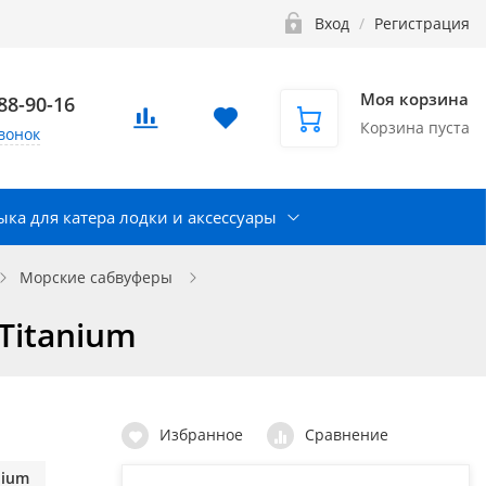
Вход
/
Регистрация
Моя корзина
888-90-16
Корзина пуста
вонок
ка для катера лодки и аксессуары
Морские сабвуферы
Titanium
Избранное
Сравнение
nium