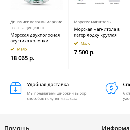
Динамики колонки морские
Морские магнитолы
влагозащищенные
Морская магнитола в
Морская двухполосная
катер лодку круглая
акустика колонки
Bluetooth AKAMATE MS-
Мало
INFINITY 622MLW
10RV
Мало
7 500 р.
18 065 р.
Удобная доставка
Сп
Мы предлагаем широкий выбор
6 с
способов получения заказа
удо
Помощь
Информа