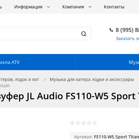
ь
Информация
Компания
Контакты
8 (995) 
Заказать з
икла ATV
Музы
еров, лодок и яхт
Музыка для катера лодки и аксессуары
anium
фер JL Audio FS110-W5 Sport 
Артикул:
FS110-W5 Sport Tita