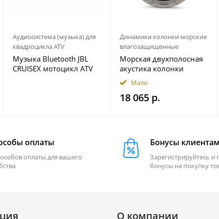
Аудиосистема (музыка) для
Динамики колонки морские
квадроцикла ATV
влагозащищенные
Музыка Bluetooth JBL
Морская двухполосная
CRUISEX мотоцикл ATV
акустика колонки
квадроцикл
INFINITY 622MLT
Мало
18 065 р.
особы оплаты
Бонусы клиента
пособов оплаты для вашего
Зарегистрируйтесь и 
бства
бонусы на покупку то
ция
О компании