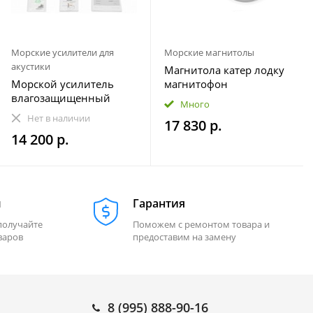
Морские усилители для
Морские магнитолы
акустики
Магнитола катер лодку
Морской усилитель
магнитофон
влагозащищенный
влагозащищенная
Много
Velex VX-502
МОРЕМАН XFa-НЕ820
Нет в наличии
17 830 р.
14 200 р.
м
Гарантия
получайте
Поможем с ремонтом товара и
варов
предоставим на замену
8 (995) 888-90-16