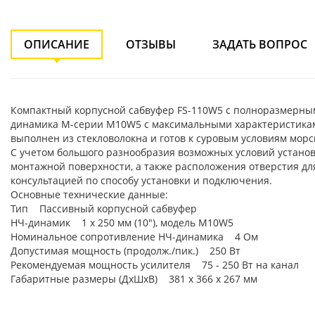
ОПИСАНИЕ
ОТЗЫВЫ
ЗАДАТЬ ВОПРОС
Компактный корпусной сабвуфер FS-110W5 с полноразмерным 
динамика M-серии M10W5 с максимальными характеристиками
выполнен из стекловолокна и готов к суровым условиям морс
С учетом большого разнообразия возможных условий устано
монтажной поверхности, а также расположения отверстия дл
консультацией по способу установки и подключения.
Основные технические данные:
Тип Пассивный корпусной сабвуфер
НЧ-динамик 1 х 250 мм (10"), модель M10W5
Номинальное сопротивление НЧ-динамика 4 Ом
Допустимая мощность (продолж./пик.) 250 Вт
Рекомендуемая мощность усилителя 75 - 250 Вт на канал
Габаритные размеры (ДхШхВ) 381 х 366 х 267 мм