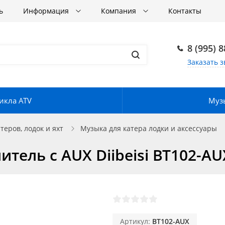
ь
Информация
Компания
Контакты
8 (995) 
Заказать з
икла ATV
Музы
еров, лодок и яхт
Музыка для катера лодки и аксессуары
тель с AUX Diibeisi BT102-AU
Артикул:
BT102-AUX