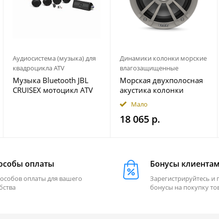
Аудиосистема (музыка) для
Динамики колонки морские
квадроцикла ATV
влагозащищенные
Музыка Bluetooth JBL
Морская двухполосная
CRUISEX мотоцикл ATV
акустика колонки
квадроцикл
INFINITY 622MLT
Мало
18 065 р.
особы оплаты
Бонусы клиента
пособов оплаты для вашего
Зарегистрируйтесь и 
бства
бонусы на покупку то