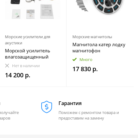
Морские усилители для
Морские магнитолы
акустики
Магнитола катер лодку
Морской усилитель
магнитофон
влагозащищенный
влагозащищенная
Много
Velex VX-502
МОРЕМАН XFa-НЕ820
Нет в наличии
17 830 р.
14 200 р.
м
Гарантия
получайте
Поможем с ремонтом товара и
варов
предоставим на замену