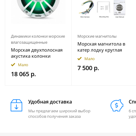
Динамики колонки морские
Морские магнитолы
влагозащищенные
Морская магнитола в
Морская двухполосная
катер лодку круглая
акустика колонки
Bluetooth AKAMATE MS-
Мало
INFINITY 622MLW
10RV
Мало
7 500 р.
18 065 р.
Удобная доставка
Сп
Мы предлагаем широкий выбор
6 с
способов получения заказа
удо