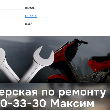
Китай
Diibeisi
0.47