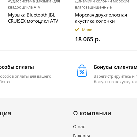
Аудиосистема (музыка) для
Динамики колонки морские
квадроцикла ATV
влагозащищенные
Музыка Bluetooth JBL
Морская двухполосная
CRUISEX мотоцикл ATV
акустика колонки
квадроцикл
INFINITY 622MLT
Мало
18 065 р.
особы оплаты
Бонусы клиента
пособов оплаты для вашего
Зарегистрируйтесь и 
бства
бонусы на покупку то
ция
О компании
О нас
Галерея