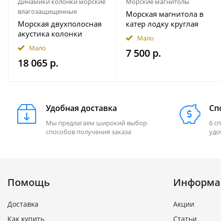
Динамики колонки морские
Морские магнитолы
влагозащищенные
Морская магнитола в
Морская двухполосная
катер лодку круглая
акустика колонки
Bluetooth AKAMATE MS-
Мало
INFINITY 622MLW
10RV
Мало
7 500 р.
18 065 р.
Удобная доставка
Сп
Мы предлагаем широкий выбор
6 с
способов получения заказа
удо
Помощь
Информа
Доставка
Акции
Как купить
Статьи