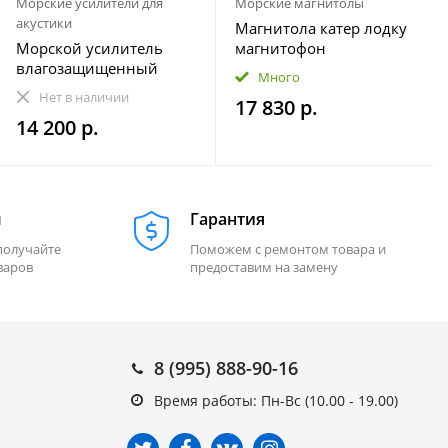
Морские усилители для
Морские магнитолы
акустики
Магнитола катер лодку
Морской усилитель
магнитофон
влагозащищенный
влагозащищенная
Много
Velex VX-502
МОРЕМАН XFa-НЕ820
Нет в наличии
17 830 р.
14 200 р.
м
Гарантия
получайте
Поможем с ремонтом товара и
варов
предоставим на замену
8 (995) 888-90-16
Время работы: Пн-Вс (10.00 - 19.00)