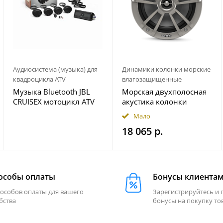
Аудиосистема (музыка) для
Динамики колонки морские
квадроцикла ATV
влагозащищенные
Музыка Bluetooth JBL
Морская двухполосная
CRUISEX мотоцикл ATV
акустика колонки
квадроцикл
INFINITY 622MLT
Мало
18 065 р.
особы оплаты
Бонусы клиента
пособов оплаты для вашего
Зарегистрируйтесь и 
бства
бонусы на покупку то