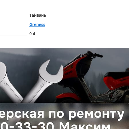
Тайвань
Greness
0,4