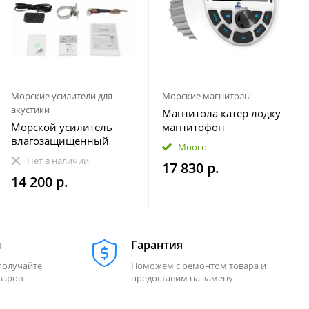
Морские усилители для
Морские магнитолы
акустики
Магнитола катер лодку
Морской усилитель
магнитофон
влагозащищенный
влагозащищенная
Много
Velex VX-502
МОРЕМАН XFa-НЕ820
Нет в наличии
17 830 р.
14 200 р.
м
Гарантия
получайте
Поможем с ремонтом товара и
варов
предоставим на замену