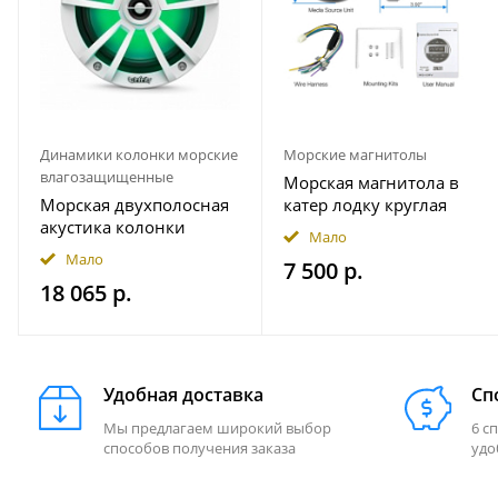
Динамики колонки морские
Морские магнитолы
влагозащищенные
Морская магнитола в
Морская двухполосная
катер лодку круглая
акустика колонки
Bluetooth AKAMATE MS-
Мало
INFINITY 622MLW
10RV
Мало
7 500 р.
18 065 р.
Удобная доставка
Сп
Мы предлагаем широкий выбор
6 с
способов получения заказа
удо