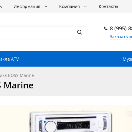
ь
Информация
Компания
Контакты
8 (995) 
Заказать з
икла ATV
Музы
ика BOSS Marine
 Marine