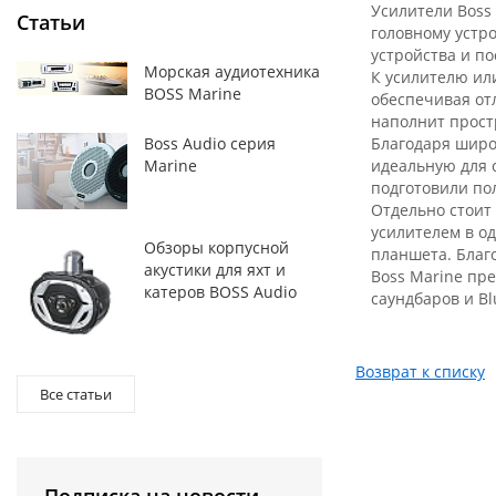
Усилители Boss 
Статьи
головному устр
устройства и п
Морская аудиотехника
К усилителю ил
BOSS Marine
обеспечивая от
наполнит прост
Благодаря широ
Boss Audio серия
идеальную для с
Marine
подготовили по
Отдельно стоит
усилителем в о
Обзоры корпусной
планшета. Благо
акустики для яхт и
Boss Marine пр
катеров BOSS Audio
саундбаров и B
Возврат к списку
Все статьи