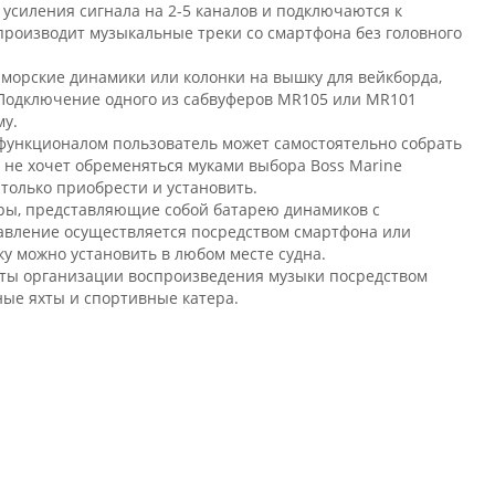
 усиления сигнала на 2-5 каналов и подключаются к
производит музыкальные треки со смартфона без головного
 морские динамики или колонки на вышку для вейкборда,
Подключение одного из сабвуферов MR105 или MR101
му.
функционалом пользователь может самостоятельно собрать
о не хочет обременяться муками выбора Boss Marine
только приобрести и установить.
ары, представляющие собой батарею динамиков с
правление осуществляется посредством смартфона или
ку можно установить в любом месте судна.
анты организации воспроизведения музыки посредством
ные яхты и спортивные катера.