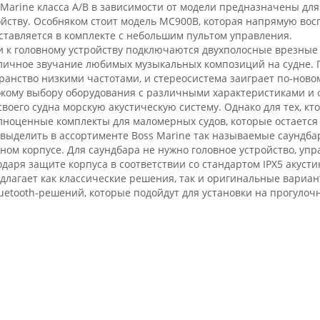
Marine класса A/B в зависимости от модели предназначены для
ойству. Особняком стоит модель MC900B, которая напрямую вос
оставляется в комплекте с небольшим пультом управления.
и к головному устройству подключаются двухполосные врезные
личное звучание любимых музыкальных композиций на судне. 
ранство низкими частотами, и стереосистема заиграет по-ново
кому выбору оборудования с различными характеристиками и 
воего судна морскую акустическую систему. Однако для тех, кт
лноценные комплекты для маломерных судов, которые остается 
 выделить в ассортименте Boss Marine так называемые саундб
дном корпусе. Для саундбара не нужно головное устройство, у
даря защите корпуса в соответствии со стандартом IPX5 акусти
едлагает как классические решения, так и оригинальные вари
luetooth-решений, которые подойдут для установки на прогулоч