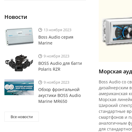
Новости
13 ноября 2023
Boss Audio серия
Marine
9 ноября 2023
BOSS Audio для багги
Polaris RZR
Морская ауд
Boss Audio со 
9 ноября 2023
дизайнерским в
Обзор фронтальной
американская к
акустики BOSS Audio
Морская линейк
Marine MR650
Широкий спектр
стандартные вр
Все новости
смартфонов и п
аналогичным фу
для стандартно